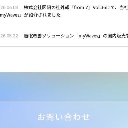
株式会社図研の社外報『from Z』Vol.36にて
26.06.03
myWaves」が紹介されました
睡眠改善ソリューション「myWaves」の国内販
26.05.22
お問い合わせ