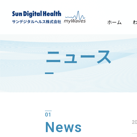
コ
ン
テ
ホーム
ン
ツ
に
ニュース
ス
キ
ッ
プ
01
News
20